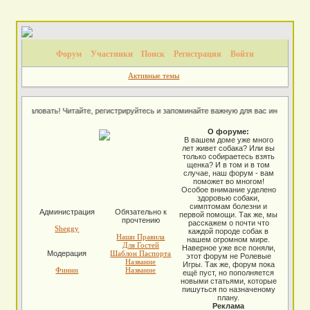
Форум
Участники
Поиск
Регистрация
Войти
Активные темы
бро пожаловать! Читайте, регистрируйтесь и запоминайте важную для вас информацию
О форуме:
В вашем доме уже много
лет живет собака? Или вы
только собираетесь взять
щенка? И в том и в том
случае, наш форум - вам
поможет во многом!
Особое внимание уделено
здоровью собаки,
симптомам болезни и
Администрация
Обязательно к
первой помощи. Так же, мы
прочтению
расскажем о почти что
Sheggy
каждой породе собак в
Наши Правила
нашем огромном мире.
Для Гостей
Наверное уже все поняли,
Модерация
Шаблон Паспорта
этот форум не Ролевые
Название
Игры. Так же, форум пока
Финни
Название
ещё пуст, но пополняется
новыми статьями, которые
пишуться по назначеному
плану.
Реклама