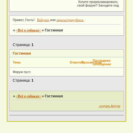
Хотите прорекламировать
свой форум? Заходите под
ником "Реклама" пароль
"1111", и создавайте в
разделе вашу рекламу.
Реклама строго взаимная!
Привет, Гость!
Войдите
или
зарегистрируйтесь
.
Так же, оставляйте
рекламу РИ, в одном
»
~Всё о собаках~
»
Гостинная
разделе, а о животных (как
наш), в ином разделе..)
Страница:
1
Гостинная
Последнее
Тема
Ответов
Просмотров
сообщение
Форум пуст.
Страница:
1
»
~Всё о собаках~
»
Гостинная
создать форум