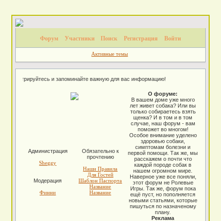
Форум
Участники
Поиск
Регистрация
Войти
Активные темы
е, регистрируйтесь и запоминайте важную для вас информацию!
О форуме:
В вашем доме уже много
лет живет собака? Или вы
только собираетесь взять
щенка? И в том и в том
случае, наш форум - вам
поможет во многом!
Особое внимание уделено
здоровью собаки,
симптомам болезни и
Администрация
Обязательно к
первой помощи. Так же, мы
прочтению
расскажем о почти что
Sheggy
каждой породе собак в
Наши Правила
нашем огромном мире.
Для Гостей
Наверное уже все поняли,
Модерация
Шаблон Паспорта
этот форум не Ролевые
Название
Игры. Так же, форум пока
Финни
Название
ещё пуст, но пополняется
новыми статьями, которые
пишуться по назначеному
плану.
Реклама