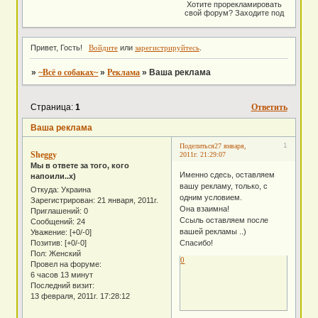
Хотите прорекламировать
свой форум? Заходите под
ником "Реклама" пароль
"1111", и создавайте в
разделе вашу рекламу.
Реклама строго взаимная!
Привет, Гость!
Войдите
или
зарегистрируйтесь
.
Так же, оставляйте
рекламу РИ, в одном
»
~Всё о собаках~
»
Реклама
»
Ваша реклама
разделе, а о животных (как
наш), в ином разделе..)
Страница:
1
Ответить
Ваша реклама
1
Поделиться
27 января,
Sheggy
2011г. 21:29:07
Мы в ответе за того, кого
Именно сдесь, оставляем
напоили..х)
вашу рекламу, только, с
Откуда:
Украина
одним условием.
Зарегистрирован
: 21 января, 2011г.
Она взаимна!
Приглашений:
0
Ссыль оставляем после
Сообщений:
24
вашей рекламы ..)
Уважение:
[+0/-0]
Позитив:
[+0/-0]
Спасибо!
Пол:
Женский
0
Провел на форуме:
6 часов 13 минут
Последний визит:
13 февраля, 2011г. 17:28:12